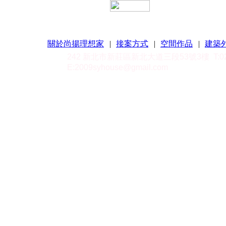
關於尚揚理想家
|
接案方式
|
空間作品
|
建築
242 新北市新莊區新北大道三段53號3樓
T:
E:
2009syhouse@gmail.com