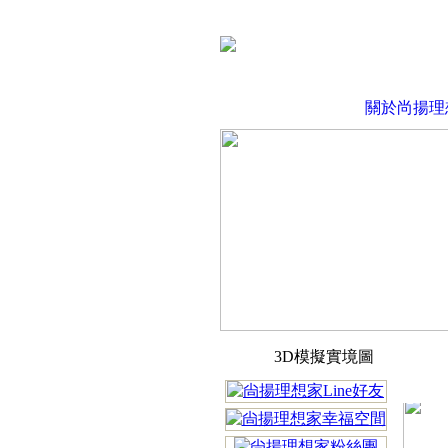
關於尚揚理
3D模擬實境圖