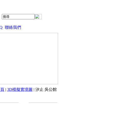
Q
聯絡我們
首頁
|
3D模擬實境圖
| 汐止 吳公館