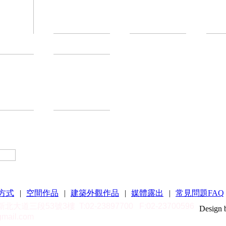
方式
|
空間作品
|
建築外觀作品
|
媒體露出
|
常見問題FAQ
區新北大道三段53號3樓
T:02-23897700
F:02-23700596
Design 
mail.com