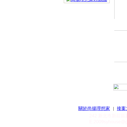
關於尚揚理想家
|
接案
242 新北市新莊
E:
2009syhouse@g