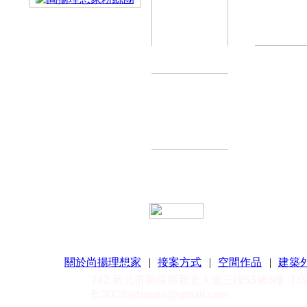
關於尚揚理想家
|
接案方式
|
空間作品
|
建築
242 新北市新莊區新北大道三段53號3樓
T:
E:
2009syhouse@gmail.com