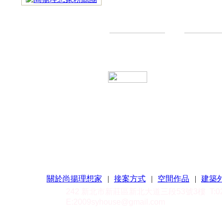
關於尚揚理想家
|
接案方式
|
空間作品
|
建築
242 新北市新莊區新北大道三段53號3樓
T:
E:
2009syhouse@gmail.com