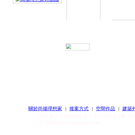
關於尚揚理想家
|
接案方式
|
空間作品
|
建築
242 新北市新莊區新北大道三段53號3樓
T:
E:
2009syhouse@gmail.com